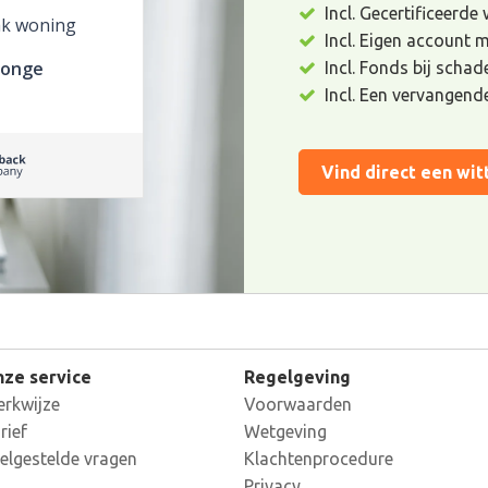
Incl. Gecertificeerde
k woning
Incl. Eigen account 
Jonge
Incl. Fonds bij scha
Incl. Een vervangend
Vind direct een wit
ze service
Regelgeving
rkwijze
Voorwaarden
rief
Wetgeving
elgestelde vragen
Klachtenprocedure
Privacy