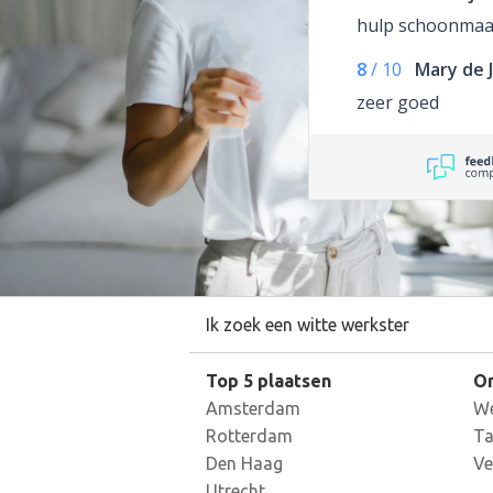
hulp schoonmaa
8
/
10
Mary de 
zeer goed
Ik zoek een witte werkster
Top 5 plaatsen
On
Amsterdam
We
Rotterdam
Ta
Den Haag
Ve
Utrecht