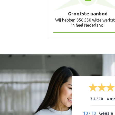
Grootste aanbod
Wij hebben 356.550 witte werkst
in heel Nederland.
/
7.4
10
4.01
10
/
10
Geesje