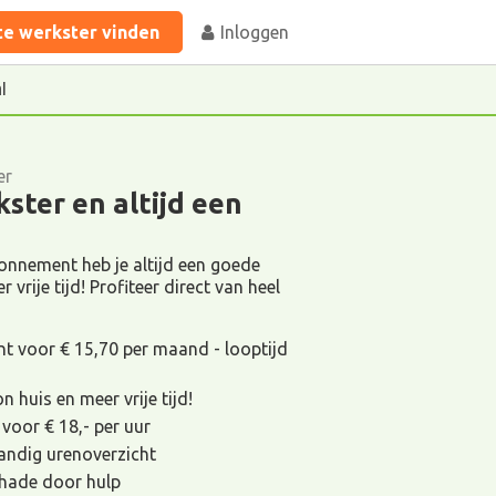
te werkster vinden
Inloggen
l
er
ster en altijd een
nement heb je altijd een goede
 vrije tijd! Profiteer direct van heel
voor € 15,70 per maand - looptijd
 huis en meer vrije tijd!
 voor € 18,- per uur
andig urenoverzicht
schade door hulp