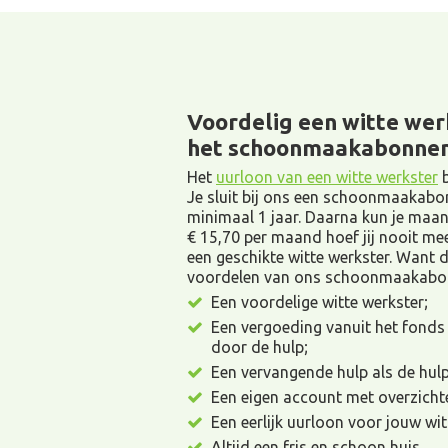
Voordelig een witte wer
het schoonmaakabonne
Het
uurloon van een witte werkster
b
Je sluit bij ons een schoonmaakab
minimaal 1 jaar. Daarna kun je maan
€ 15,70 per maand hoef jij nooit me
een geschikte witte werkster. Want d
voordelen van ons schoonmaakabo
Een voordelige witte werkster;
Een vergoeding vanuit het fonds
door de hulp;
Een vervangende hulp als de hulp
Een eigen account met overzichte
Een eerlijk uurloon voor jouw wit
Altijd een fris en schoon huis.