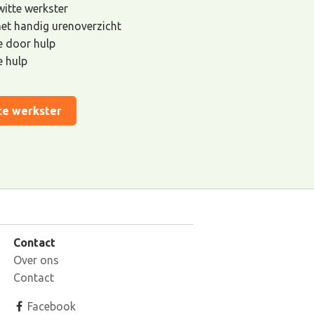
 witte werkster
met handig urenoverzicht
de door hulp
e hulp
te werkster
Contact
Over ons
Contact
Facebook