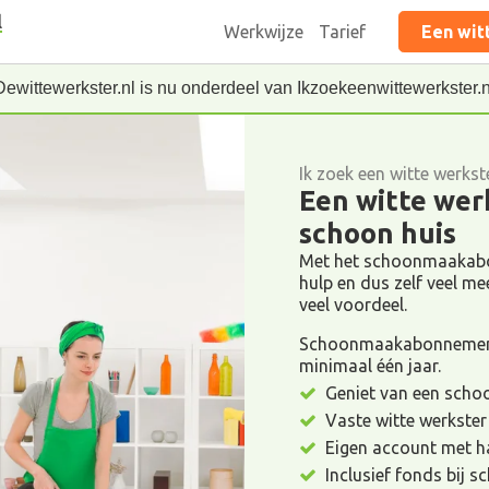
l
Werkwijze
Tarief
Een wit
Dewittewerkster.nl is nu onderdeel van Ikzoekeenwittewerkster.n
Ik zoek een witte werkst
Een witte werk
schoon huis
Met het schoonmaakabon
hulp en dus zelf veel meer
veel voordeel.
Schoonmaakabonnement 
minimaal één jaar.
Geniet van een schoon
Vaste witte werkster
Eigen account met h
Inclusief fonds bij 