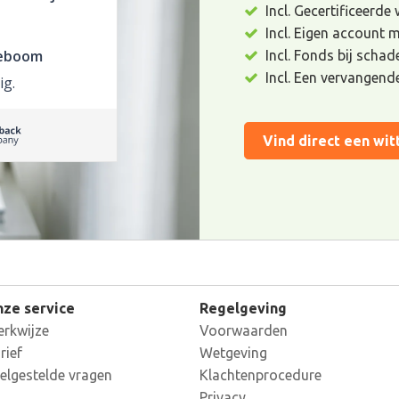
Incl. Gecertificeerde
Incl. Eigen account 
keboom
Incl. Fonds bij scha
Incl. Een vervangend
ig.
Vind direct een wit
ze service
Regelgeving
rkwijze
Voorwaarden
rief
Wetgeving
elgestelde vragen
Klachtenprocedure
Privacy