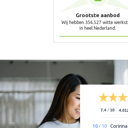
Grootste aanbod
Wij hebben 356.527 witte werkst
in heel Nederland.
/
7.4
10
4.01
10
/
10
Corinna