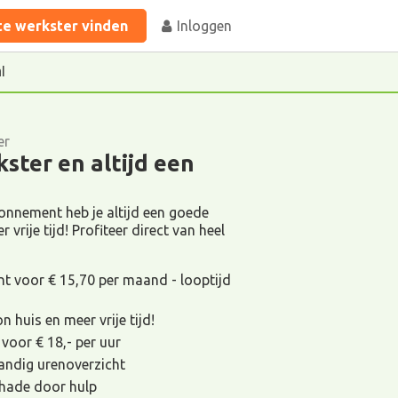
te werkster vinden
Inloggen
l
er
ster en altijd een
nement heb je altijd een goede
 vrije tijd! Profiteer direct van heel
voor € 15,70 per maand - looptijd
 huis en meer vrije tijd!
 voor € 18,- per uur
andig urenoverzicht
schade door hulp