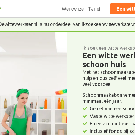
l
Werkwijze
Tarief
Een wit
Dewittewerkster.nl is nu onderdeel van Ikzoekeenwittewerkster.n
Ik zoek een witte werkst
Een witte werk
schoon huis
Met het schoonmaakabon
hulp en dus zelf veel meer
veel voordeel.
Schoonmaakabonnement 
minimaal één jaar.
Geniet van een schoon
Vaste witte werkster
Eigen account met h
Inclusief fonds bij 