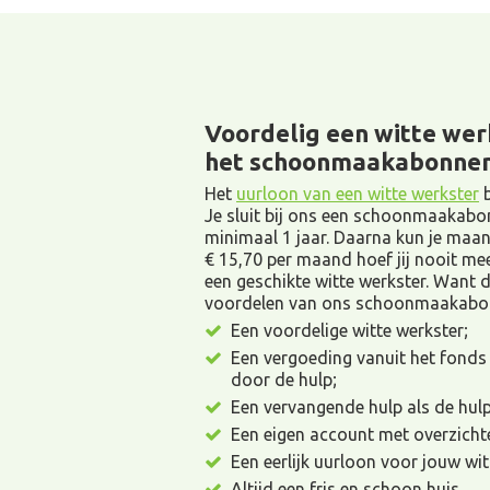
Voordelig een witte wer
het schoonmaakabonne
Het
uurloon van een witte werkster
b
Je sluit bij ons een schoonmaakab
minimaal 1 jaar. Daarna kun je maan
€ 15,70 per maand hoef jij nooit me
een geschikte witte werkster. Want d
voordelen van ons schoonmaakabo
Een voordelige witte werkster;
Een vergoeding vanuit het fonds
door de hulp;
Een vervangende hulp als de hulp
Een eigen account met overzichte
Een eerlijk uurloon voor jouw wit
Altijd een fris en schoon huis.