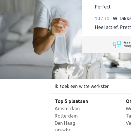
Perfect
10
/
10
W. Dik
Heel actief. Prett
Ik zoek een witte werkster
Top 5 plaatsen
On
Amsterdam
We
Rotterdam
Ta
Den Haag
Ve
Utrecht