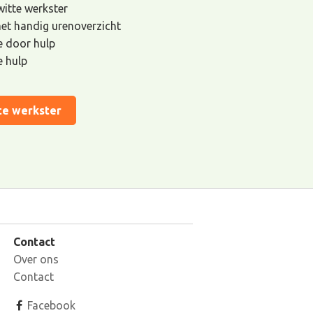
 witte werkster
met handig urenoverzicht
de door hulp
e hulp
te werkster
Contact
Over ons
Contact
Facebook